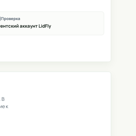
Проверка
ентский аккаунт LidFly
 В
ие к