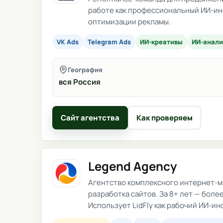
работе как профессиональный ИИ-инс
оптимизации рекламы.
VK Ads
Telegram Ads
ИИ-креативы
ИИ-анали
География
вся Россия
Сайт агентства
Как проверяем
Legend Agency
Агентство комплексного интернет-ма
разработка сайтов. За 8+ лет — боле
Использует LidFly как рабочий ИИ-ин