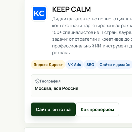
KEEP CALM
Диджитал-агентство полного цикла и
контекстная и таргетированная реклам
150+ специалистов из 11 стран, лау
задачи: от стратегии и креативов до 
профессиональный ИИ-инструмент для
рекламы.
Яндекс Директ
VK Ads
SEO
Сайты и дизайн
География
Москва, вся Россия
Сайт агентства
Как проверяем