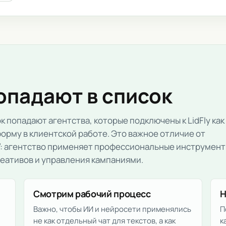
опадают в список
к попадают агентства, которые подключены к LidFly как
орму в клиентской работе. Это важное отличие от
И”: агентство применяет профессиональные инструмен
креативов и управления кампаниями.
Смотрим рабочий процесс
Н
Важно, чтобы ИИ и нейросети применялись
П
не как отдельный чат для текстов, а как
к