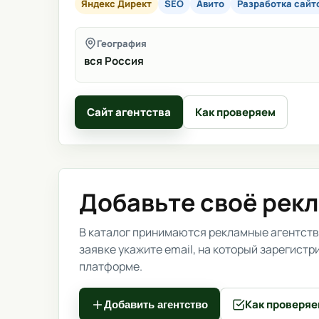
Яндекс Директ
SEO
Авито
Разработка сайт
География
вся Россия
Сайт агентства
Как проверяем
Добавьте своё рек
В каталог принимаются рекламные агентства
заявке укажите email, на который зарегист
платформе.
Как проверя
Добавить агентство