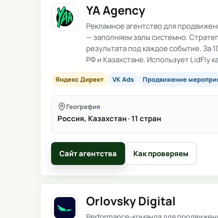
YA Agency
Рекламное агентство для продвижени
— заполняем залы системно. Стратег
результата под каждое событие. За 10
РФ и Казахстане. Использует LidFly 
Яндекс Директ
VK Ads
Продвижение меропри
География
Россия, Казахстан · 11 стран
Сайт агентства
Как проверяем
Orlovsky Digital
Performance-команда для продвижения