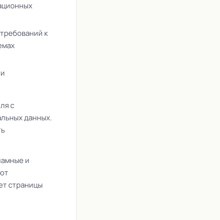
мационных
 требований к
емах
ти
ля с
альных данных.
ть
ламные и
ают
ет страницы