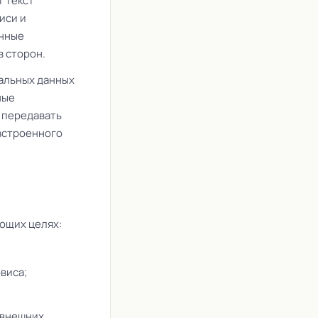
т текст
иси и
анные
в сторон.
нальных данных
ные
 передавать
 встроенного
ющих целях:
виса;
 внешних