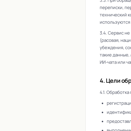
3.3. При обра
переписки, пе
технический к
используются 
3.4. Сервис н
(расовая, нац
убеждения, со
такие данные,
ИИ-чата или ч
4. Цели о
4.1. Обработк
регистраци
идентифика
предоставл
выполнение