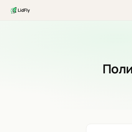
LidFly
Поли