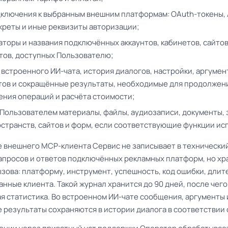
ключения к выбранным внешним платформам: OAuth-токены, 
секреты и иные реквизиты авторизации;
торы и названия подключённых аккаунтов, кабинетов, сайтов
тов, доступных Пользователю;
встроенного ИИ-чата, история диалогов, настройки, аргуме
ов и сокращённые результаты, необходимые для продолжени
ния операций и расчёта стоимости;
Пользователем материалы, файлы, аудиозаписи, документы, 
странств, сайтов и форм, если соответствующие функции ис
те внешнего MCP-клиента Сервис не записывает в технически
апросов и ответов подключённых рекламных платформ, но хр
зова: платформу, инструмент, успешность, код ошибки, длит
анные клиента. Такой журнал хранится до 90 дней, после чего
я статистика. Во встроенном ИИ-чате сообщения, аргументы
 результаты сохраняются в истории диалога в соответствии с