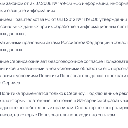
м законом от 27.07.2006 № 149-ФЗ «Об информации, инфор
х и о защите информации»;
нием Правительства РФ от 01.11.2012 № 1119 «Об утверждении
сональных данных при их обработке в информационных сист
ых данных»;
ативными правовыми актами Российской Федерации в облас
ых данных.
вание Сервиса означает безоговорочное согласие Пользовате
итикой и указанными в ней условиями обработки его персон
гласия с условиями Политики Пользователь должен прекрати
 Сервиса.
я Политика применяется только к Сервису. Подключённые рек
 платформы, платёжные, почтовые и ИИ-сервисы обрабатыв
 данные по собственным правилам. Оператор не контролиру
висов, на которые Пользователь переходит по ссылкам.