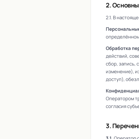
2. Основны
2.1. В настоя
Персональны
определённому
Обработка пе
действий, сов
сбор, запись,
изменение), и
доступ), обез
Конфиденциал
Оператором тр
согласия субъ
3. Перече
3.1.
Оператор о