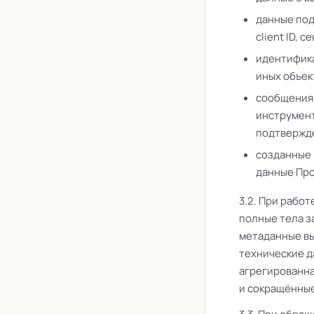
данные под
client ID, 
идентифика
иных объек
сообщения 
инструмент
подтвержде
созданные 
данные Про
3.2. При рабо
полные тела з
метаданные вы
технические д
агрегированна
и сокращённые