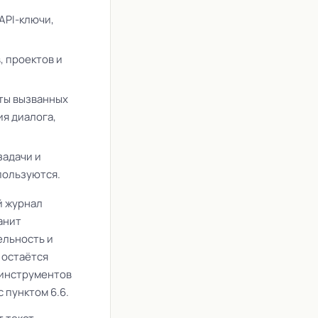
API-ключи,
, проектов и
нты вызванных
я диалога,
задачи и
пользуются.
й журнал
анит
ельность и
 остаётся
 инструментов
 пунктом 6.6.