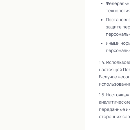
Федеральны
технология
Постановле
защите пер
персональн
иными норм
персональн
1.4. Использо
настоящей Пол
В случае несо
использование
1.5. Настояща
аналитические
переданные им
сторонних сер