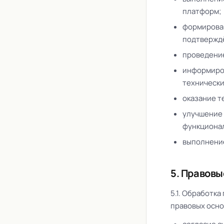
платформ;
формирован
подтвержд
проведение
информиров
технически
оказание т
улучшение 
функциона
выполнение
5. Правов
5.1. Обработк
правовых осно