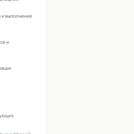
в и выполнение
се и
зации
дующих