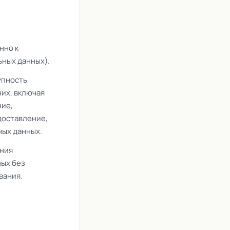
нно к
ных данных).
упность
их, включая
ние,
доставление,
ных данных.
ния
ных без
вания.