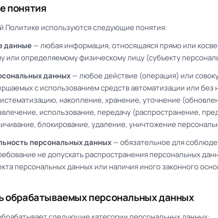
е понятия
щей Политике используются следующие понятия:
е данные
— любая информация, относящаяся прямо или косве
 или определяемому физическому лицу (субъекту персональ
рсональных данных
— любое действие (операция) или совок
ершаемых с использованием средств автоматизации или без н
 систематизацию, накопление, хранение, уточнение (обновле
звлечение, использование, передачу (распространение, пре
личивание, блокирование, удаление, уничтожение персональ
ьность персональных данных
— обязательное для соблюде
ебование не допускать распространения персональных дан
екта персональных данных или наличия иного законного осно
нь обрабатываемых персональных данных
брабатывает следующие категории персональных данных: