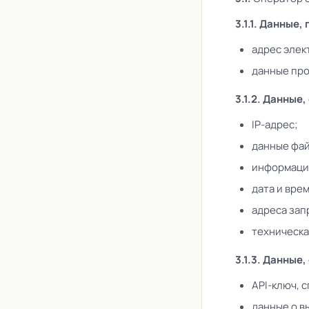
3.1.1. Данные
адрес элек
данные про
3.1.2. Данные
IP-адрес;
данные фай
информация
дата и вре
адреса зап
техническа
3.1.3. Данные
API-ключ, 
данные о в