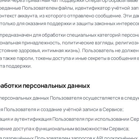
щении через приватный чат поддержки Оператор обрабатывае
реданные Пользователем файлы, идентификатор учётной зап
онтекст аккаунта, из которого отправлено сообщение. Эти д
только для оказания поддержки и защиты законных интересо
е предназначен для обработки специальных категорий персо
иональная принадлежность, политические взгляды, религиоз
стояние здоровья, интимная жизнь). Пользователь не должен
 а также пароли, токены доступа и иные секреты в сообщения
ата поддержки.
бработки персональных данных
а персональных данных Пользователя осуществляется в следу
я Пользователя и создание учётной записи в Сервисе;
ция и аутентификация Пользователя при использовании Сер
ение доступа к функциональным возможностям Сервиса;
 разрешённых Пользователем запросов к API подключённых