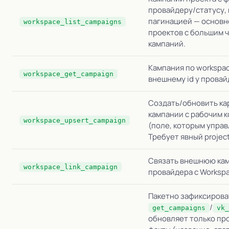
провайдеру/статусу, 
пагинацией — основн
workspace_list_campaigns
проектов с большим 
кампаний.
Кампания по workspac
workspace_get_campaign
внешнему id у провай
Создать/обновить ка
кампании с рабочим 
workspace_upsert_campaign
(поле, которым управ
Требует явный project
Связать внешнюю ка
workspace_link_campaign
провайдера с Workspa
Пакетно зафиксирова
/
get_campaigns
vk_
обновляет только пр