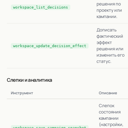
решения по
workspace_list_decisions
проекту или
кампании.
Дописать
фактический
эффект
workspace_update_decision_effect
решения или
изменить его
статус.
Слепки и аналитика
Инструмент
Описание
Слепок
состояния
кампании
(настройки,
workspace_save_campaign_snapshot