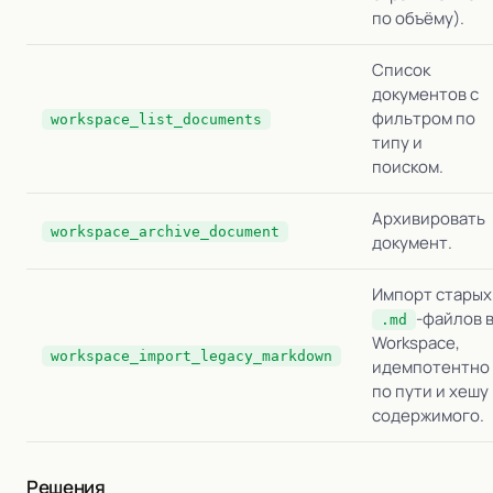
по объёму).
Список
документов с
фильтром по
workspace_list_documents
типу и
поиском.
Архивировать
workspace_archive_document
документ.
Импорт старых
-файлов 
.md
Workspace,
workspace_import_legacy_markdown
идемпотентно
по пути и хешу
содержимого.
Решения