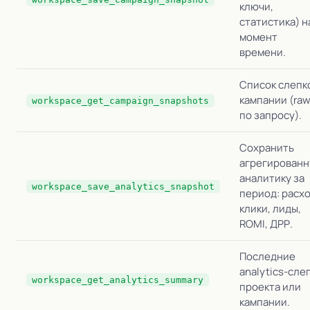
ключи,
статистика) н
момент
времени.
Список слепк
кампании (ra
workspace_get_campaign_snapshots
по запросу).
Сохранить
агрегирован
аналитику за
workspace_save_analytics_snapshot
период: расхо
клики, лиды,
ROMI, ДРР.
Последние
analytics-сле
workspace_get_analytics_summary
проекта или
кампании.