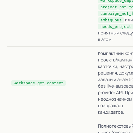
workspace_emp
project_not_f
campaign_not_
или
ambiguous
needs_project
понятным след
шагом.
Компактный кон
проекта/кампан
карточки, настр
решения, докум
задачи и analyti
workspace_get_context
без live-вызово
provider API. Пр
неоднозначном
возвращает
кандидатов.
Полнотекстовы
поиск (русская