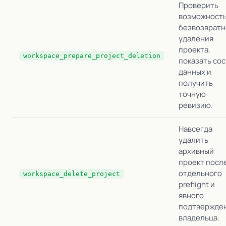
Проверить
возможност
безвозвратн
удаления
проекта,
workspace_prepare_project_deletion
показать сос
данных и
получить
точную
ревизию.
Навсегда
удалить
архивный
проект посл
отдельного
workspace_delete_project
preflight и
явного
подтвержде
владельца.