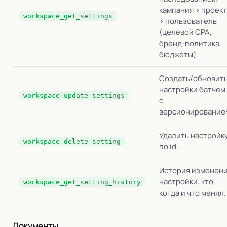
кампания > проект
workspace_get_settings
> пользователь
(целевой CPA,
бренд-политика,
бюджеты).
Создать/обновит
настройки батчем
workspace_update_settings
с
версионирование
Удалить настройк
workspace_delete_setting
по id.
История изменен
настройки: кто,
workspace_get_setting_history
когда и что менял.
Документы