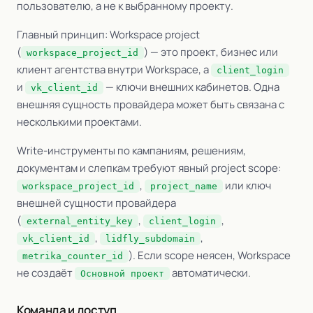
пользователю, а не к выбранному проекту.
Главный принцип: Workspace project
(
) — это проект, бизнес или
workspace_project_id
клиент агентства внутри Workspace, а
client_login
и
— ключи внешних кабинетов. Одна
vk_client_id
внешняя сущность провайдера может быть связана с
несколькими проектами.
Write-инструменты по кампаниям, решениям,
документам и слепкам требуют явный project scope:
,
или ключ
workspace_project_id
project_name
внешней сущности провайдера
(
,
,
external_entity_key
client_login
,
,
vk_client_id
lidfly_subdomain
). Если scope неясен, Workspace
metrika_counter_id
не создаёт
автоматически.
Основной проект
Команда и доступ