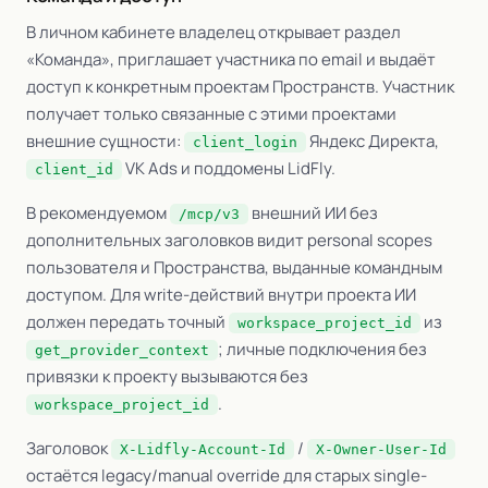
В личном кабинете владелец открывает раздел
«Команда», приглашает участника по email и выдаёт
доступ к конкретным проектам Пространств. Участник
получает только связанные с этими проектами
внешние сущности:
Яндекс Директа,
client_login
VK Ads и поддомены LidFly.
client_id
В рекомендуемом
внешний ИИ без
/mcp/v3
дополнительных заголовков видит personal scopes
пользователя и Пространства, выданные командным
доступом. Для write-действий внутри проекта ИИ
должен передать точный
из
workspace_project_id
; личные подключения без
get_provider_context
привязки к проекту вызываются без
.
workspace_project_id
Заголовок
/
X-Lidfly-Account-Id
X-Owner-User-Id
остаётся legacy/manual override для старых single-