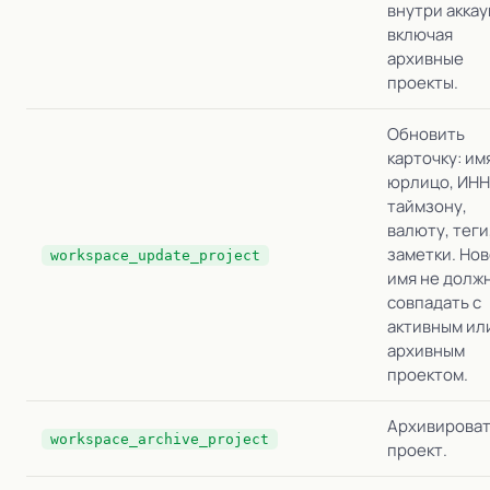
внутри аккау
включая
архивные
проекты.
Обновить
карточку: им
юрлицо, ИНН
таймзону,
валюту, теги
заметки. Но
workspace_update_project
имя не долж
совпадать с
активным ил
архивным
проектом.
Архивирова
workspace_archive_project
проект.