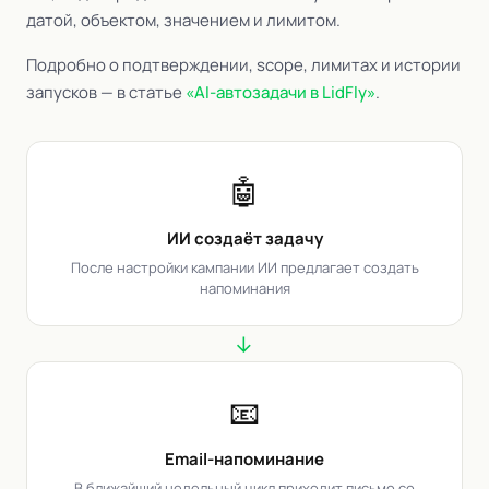
датой, объектом, значением и лимитом.
Подробно о подтверждении, scope, лимитах и истории
запусков — в статье
«AI-автозадачи в LidFly»
.
🤖
ИИ создаёт задачу
После настройки кампании ИИ предлагает создать
напоминания
→
📧
Email-напоминание
В ближайший недельный цикл приходит письмо со