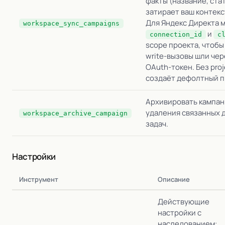
факты (название, стат
затирает ваш контекс
Для Яндекс Директа 
workspace_sync_campaigns
и
connection_id
c
scope проекта, чтоб
write-вызовы шли чер
OAuth-токен. Без proj
создаёт дефолтный п
Архивировать кампан
удаления связанных 
workspace_archive_campaign
задач.
Настройки
Инструмент
Описание
Действующие
настройки с
наследованием: