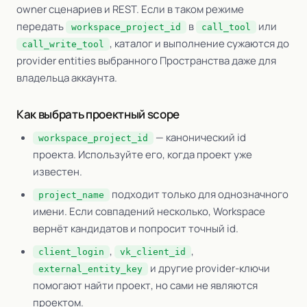
owner сценариев и REST. Если в таком режиме
передать
в
или
workspace_project_id
call_tool
, каталог и выполнение сужаются до
call_write_tool
provider entities выбранного Пространства даже для
владельца аккаунта.
Как выбрать проектный scope
— канонический id
workspace_project_id
проекта. Используйте его, когда проект уже
известен.
подходит только для однозначного
project_name
имени. Если совпадений несколько, Workspace
вернёт кандидатов и попросит точный id.
,
,
client_login
vk_client_id
и другие provider-ключи
external_entity_key
помогают найти проект, но сами не являются
проектом.