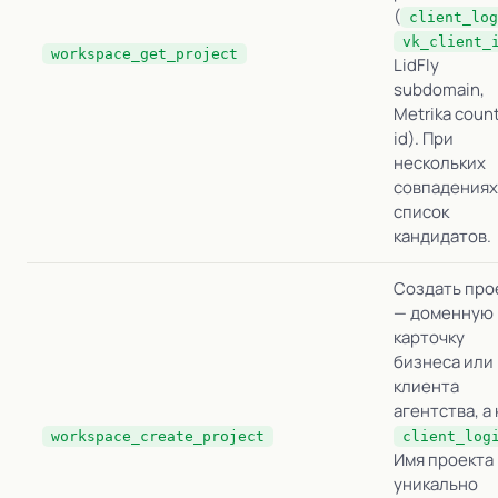
(
client_log
vk_client_
workspace_get_project
LidFly
subdomain,
Metrika coun
id). При
нескольких
совпадениях
список
кандидатов.
Создать про
— доменную
карточку
бизнеса или
клиента
агентства, а
workspace_create_project
client_log
Имя проекта
уникально