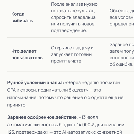
После анализа нужно
показать результат,
Объекты, д
Когда
спросить владельца
все условн
выбирать
или получить новое
определен
подтверждение.
Заранее п
Открывает задачу и
Что делает
затем полу
запускает готовый
пользователь
выполнени
промпт в чате.
об ошибке.
Ручной условный анализ:
«Через неделю посчитай
CPA и спроси, поднимать ли бюджет» — это
напоминание, потому что решение о бюджете ещё не
принято.
Заранее одобренное действие:
«13 июля
автоматически выставь бюджет 14 000 ₽ для кампании
123, подтверждаю» — это AI-автозапуск с конкретной