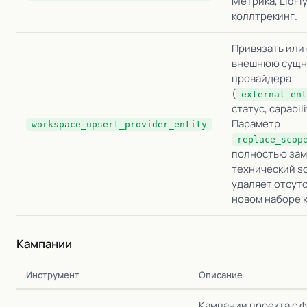
Метрика, LidFly
коллтрекинг.
Привязать или
внешнюю сущн
провайдера
(
external_ent
статус, capabili
Параметр
workspace_upsert_provider_entity
replace_scop
полностью за
технический s
удаляет отсут
новом наборе 
Кампании
Инструмент
Описание
Кампании проекта с 