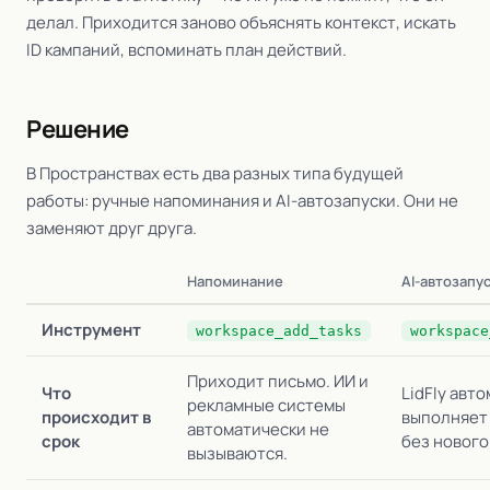
делал. Приходится заново объяснять контекст, искать
ID кампаний, вспоминать план действий.
Решение
В Пространствах есть два разных типа будущей
работы: ручные напоминания и AI-автозапуски. Они не
заменяют друг друга.
Напоминание
AI-автозапу
Инструмент
workspace_add_tasks
workspace
Приходит письмо. ИИ и
Что
LidFly авт
рекламные системы
происходит в
выполняет
автоматически не
срок
без нового
вызываются.