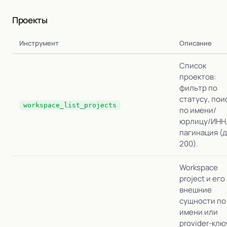
Проекты
Инструмент
Описание
Список
проектов:
фильтр по
статусу, пои
workspace_list_projects
по имени/
юрлицу/ИНН
пагинация (
200).
Workspace
project и его
внешние
сущности по 
имени или
provider-клю