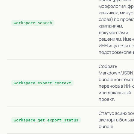
морфология, фр
кавычках, минус
слова) по проек
workspace_search
кампаниям,
документам и
решениям. Имен
ИНН ищутся и п
подстроке/опеч
Собрать
Markdown/JSON
bundle контекст
workspace_export_context
переноса в ИИ-
или локальный
проект.
Статус асинхро
экспорта больш
workspace_get_export_status
bundle.