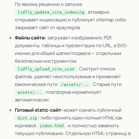
По явному решению о запуске
атомарно
lidfly_update_site_indexing
открывает индексацию и публикует sitemap либо
закрывает сайт от краулеров.
Файлы сайта:
загружает изображения, PDF,
документы, таблицы и презентации по URL, а SVG-
иконки для общей шапки/подвала — отдельным
безопасным инструментом
. Смотрит список
lidfly_upload_site_icon
файлов, удаляет неиспользуемые и применяет
канонические пути
. Старые пути
/assets/...
платформа нормализует
assets/...
автоматически.
Готовый static-сайт:
может скачать публичный
либо принять один полный HTML как
dist.zip
корневой
и полностью заменить
index.html
текущую публикацию. Отдельную HTML-страницу в