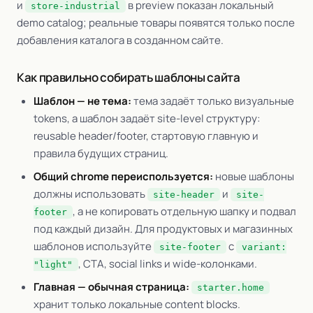
и
в preview показан локальный
store-industrial
demo catalog; реальные товары появятся только после
добавления каталога в созданном сайте.
Как правильно собирать шаблоны сайта
Шаблон — не тема:
тема задаёт только визуальные
tokens, а шаблон задаёт site-level структуру:
reusable header/footer, стартовую главную и
правила будущих страниц.
Общий chrome переиспользуется:
новые шаблоны
должны использовать
и
site-header
site-
, а не копировать отдельную шапку и подвал
footer
под каждый дизайн. Для продуктовых и магазинных
шаблонов используйте
с
site-footer
variant:
, CTA, social links и wide-колонками.
"light"
Главная — обычная страница:
starter.home
хранит только локальные content blocks.