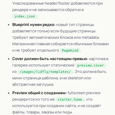
Унаследованные header/footer добавляются при
рендере и не записываются обратно в
.
index.json
Blueprint нужен редко:
новый тип страницы
добавляется только если будущие страницы
требуют автоматических блоков или metadata.
Магазинная главная собирается обычными блоками
и не требует отдельного
.
PageKind
Cover должен быть настоящим превью:
карточка в
галерее использует статический
preview.cover
из
. Это должна быть
/images/lidfly/templates/
мини-страница шаблона, а не skeleton или
абстрактная заглушка.
Preview общий с созданием:
fullscreen preview
рендерится из того же
, что
starter.home
используется при создании сайта, и не создаёт
файлы, товары, заказы или лиды.