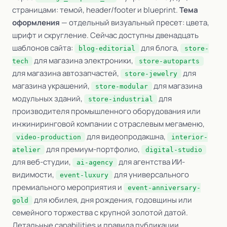
страницами: темой, header/footer и blueprint.
Тема
оформления
— отдельный визуальный пресет: цвета,
шрифт и скругление. Сейчас доступны двенадцать
шаблонов сайта:
для блога,
blog-editorial
store-
для магазина электроники,
tech
store-autoparts
для магазина автозапчастей,
для
store-jewelry
магазина украшений,
для магазина
store-modular
модульных зданий,
для
store-industrial
производителя промышленного оборудования или
инжиниринговой компании с отраслевым мегаменю,
для видеопродакшна,
video-production
interior-
для премиум-портфолио,
atelier
digital-studio
для веб-студии,
для агентства ИИ-
ai-agency
видимости,
для универсального
event-luxury
премиального мероприятия и
event-anniversary-
для юбилея, дня рождения, годовщины или
gold
семейного торжества с крупной золотой датой.
Детальные capabilities и правила публикации