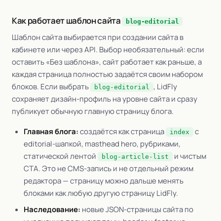
Как работает шаблон сайта
blog-editorial
Шаблон сайта выбирается при создании сайта в
кабинете или через API. Выбор необязательный: если
оставить «Без шаблона», сайт работает как раньше, а
каждая страница полностью задаётся своим набором
блоков. Если выбрать
, LidFly
blog-editorial
сохраняет дизайн-профиль на уровне сайта и сразу
публикует обычную главную страницу блога.
Главная блога:
создаётся как страница
с
index
editorial-шапкой, masthead hero, рубриками,
статической лентой
и чистым
blog-article-list
CTA. Это не CMS-запись и не отдельный режим
редактора — страницу можно дальше менять
блоками как любую другую страницу LidFly.
Наследование:
новые JSON-страницы сайта по