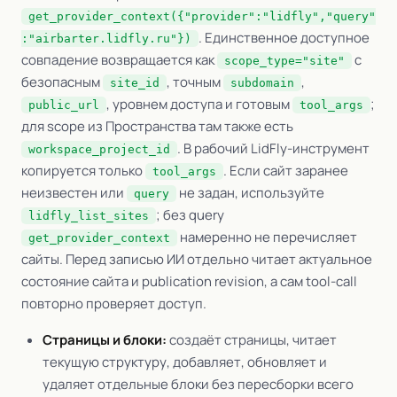
get_provider_context({"provider":"lidfly","query"
. Единственное доступное
:"airbarter.lidfly.ru"})
совпадение возвращается как
с
scope_type="site"
безопасным
, точным
,
site_id
subdomain
, уровнем доступа и готовым
;
public_url
tool_args
для scope из Пространства там также есть
. В рабочий LidFly-инструмент
workspace_project_id
копируется только
. Если сайт заранее
tool_args
неизвестен или
не задан, используйте
query
; без query
lidfly_list_sites
намеренно не перечисляет
get_provider_context
сайты. Перед записью ИИ отдельно читает актуальное
состояние сайта и publication revision, а сам tool-call
повторно проверяет доступ.
Страницы и блоки:
создаёт страницы, читает
текущую структуру, добавляет, обновляет и
удаляет отдельные блоки без пересборки всего