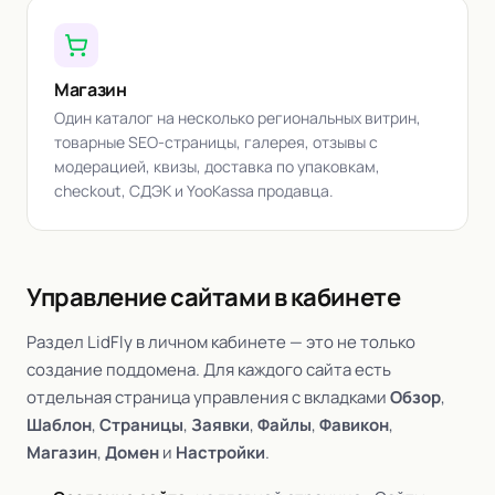
Магазин
Один каталог на несколько региональных витрин,
товарные SEO-страницы, галерея, отзывы с
модерацией, квизы, доставка по упаковкам,
checkout, СДЭК и YooKassa продавца.
Управление сайтами в кабинете
Раздел LidFly в личном кабинете — это не только
создание поддомена. Для каждого сайта есть
отдельная страница управления с вкладками
Обзор
,
Шаблон
,
Страницы
,
Заявки
,
Файлы
,
Фавикон
,
Магазин
,
Домен
и
Настройки
.