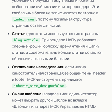
умолчанию получают тему, header и footer из
шаблона при публикации или перерендере. Эти
глобальные блоки не записываются повторно в
, поэтому локальная структура
index.json
страницы остаётся чистой.
Статьи:
для статьи используется тип страницы
. При рендере LidFly добавляет
blog_article
хлебные крошки, обложку, время чтения и шапку
статьи, а содержательные блоки статьи остаются
обычными локальными блоками.
Отключение наследования:
если нужна
самостоятельная страница без общей темы, header
и footer, MCP-инструменты принимают
.
inherit_site_design=false
Смена шаблона:
владелец или администратор
может выбрать другой шаблон во вкладке
«Шаблон» или через MCP. Управляемые HTML-