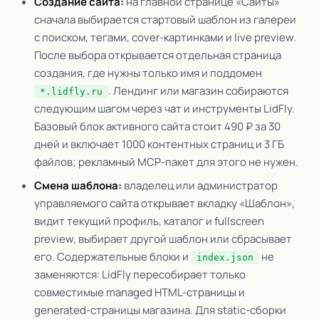
Создание сайта:
на главной странице «Сайты»
сначала выбирается стартовый шаблон из галереи
с поиском, тегами, cover-картинками и live preview.
После выбора открывается отдельная страница
создания, где нужны только имя и поддомен
. Лендинг или магазин собираются
*.lidfly.ru
следующим шагом через чат и инструменты LidFly.
Базовый блок активного сайта стоит 490 ₽ за 30
дней и включает 1000 контентных страниц и 3 ГБ
файлов; рекламный MCP-пакет для этого не нужен.
Смена шаблона:
владелец или администратор
управляемого сайта открывает вкладку «Шаблон»,
видит текущий профиль, каталог и fullscreen
preview, выбирает другой шаблон или сбрасывает
его. Содержательные блоки и
не
index.json
заменяются: LidFly пересобирает только
совместимые managed HTML-страницы и
generated-страницы магазина. Для static-сборки