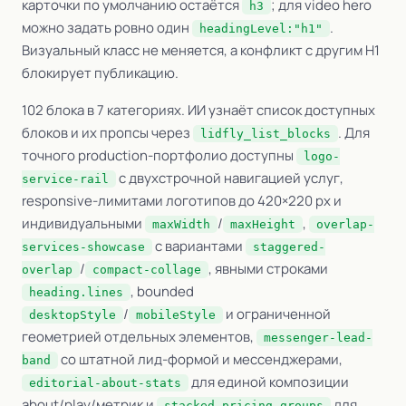
карточки по умолчанию остаётся
; для video hero
h3
можно задать ровно один
.
headingLevel:"h1"
Визуальный класс не меняется, а конфликт с другим H1
блокирует публикацию.
102 блока в 7 категориях. ИИ узнаёт список доступных
блоков и их пропсы через
. Для
lidfly_list_blocks
точного production-портфолио доступны
logo-
с двухстрочной навигацией услуг,
service-rail
responsive-лимитами логотипов до 420×220 px и
индивидуальными
/
,
maxWidth
maxHeight
overlap-
с вариантами
services-showcase
staggered-
/
, явными строками
overlap
compact-collage
, bounded
heading.lines
/
и ограниченной
desktopStyle
mobileStyle
геометрией отдельных элементов,
messenger-lead-
со штатной лид-формой и мессенджерами,
band
для единой композиции
editorial-about-stats
about/play/метрик и
для
stacked-pricing-groups