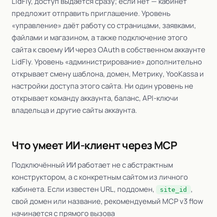
LidFly, доступ выдаётся сразу; если нет — кабинет
предложит отправить приглашение. Уровень
«управление» даёт работу со страницами, заявками,
файлами и магазином, а также подключение этого
сайта к своему ИИ через OAuth в собственном аккаунте
LidFly. Уровень «администрирование» дополнительно
открывает смену шаблона, домен, Метрику, YooKassa и
настройки доступа этого сайта. Ни один уровень не
открывает команду аккаунта, баланс, API-ключи
владельца и другие сайты аккаунта.
Что умеет ИИ-клиент через MCP
Подключённый ИИ работает не с абстрактным
конструктором, а с конкретным сайтом из личного
кабинета. Если известен URL, поддомен,
,
site_id
свой домен или название, рекомендуемый MCP v3 flow
начинается с прямого вызова