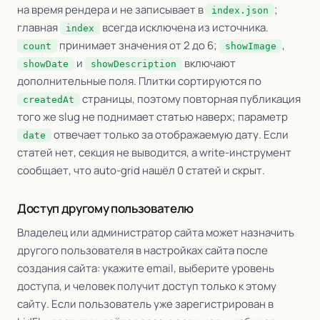
на время рендера и не записывает в
;
index.json
главная
всегда исключена из источника.
index
принимает значения от 2 до 6;
,
count
showImage
и
включают
showDate
showDescription
дополнительные поля. Плитки сортируются по
страницы, поэтому повторная публикация
createdAt
того же slug не поднимает статью наверх; параметр
отвечает только за отображаемую дату. Если
date
статей нет, секция не выводится, а write-инструмент
сообщает, что auto-grid нашёл 0 статей и скрыт.
Доступ другому пользователю
Владелец или администратор сайта может назначить
другого пользователя в настройках сайта после
создания сайта: укажите email, выберите уровень
доступа, и человек получит доступ только к этому
сайту. Если пользователь уже зарегистрирован в